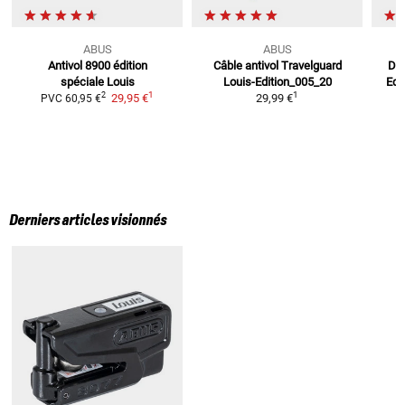
ABUS
ABUS
Antivol 8900
édition
Câble antivol Travelguard
Det
spéciale Louis
Louis-Edition_005_20
Edi
1
1
2
29,95 €
29,99 €
PVC
60,95 €
P
Derniers articles visionnés