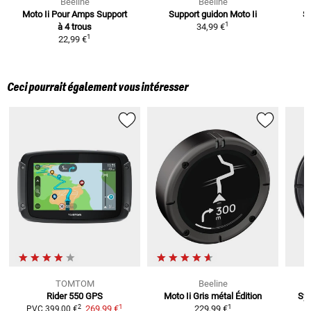
Beeline
Beeline
Moto Ii Pour Amps Support
Support guidon Moto Ii
Su
1
à 4 trous
34,99 €
1
22,99 €
Ceci pourrait également vous intéresser
TOMTOM
Beeline
Rider 550
GPS
Moto Ii Gris métal
Édition
Sys
1
1
2
269,99 €
229,99 €
PVC
399,00 €