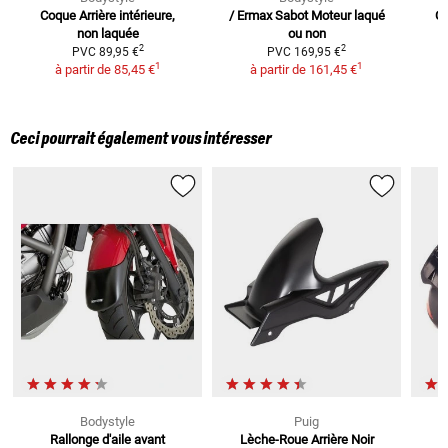
Coque Arrière
intérieure,
/ Ermax Sabot Moteur
laqué
Ca
non laquée
ou non
2
2
PVC
89,95 €
PVC
169,95 €
1
1
à partir de
85,45 €
à partir de
161,45 €
Ceci pourrait également vous intéresser
Bodystyle
Puig
Rallonge d'aile avant
Lèche-Roue Arrière Noir