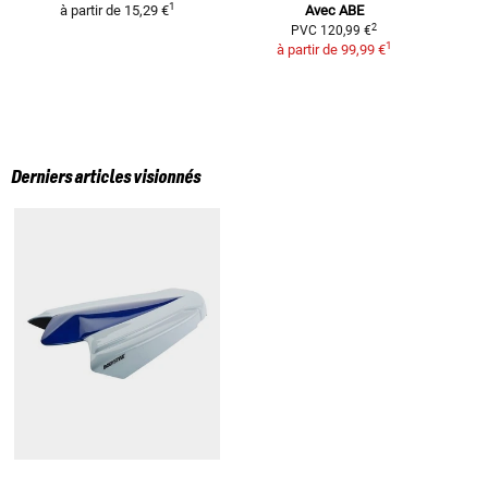
1
à partir de
15,29 €
Avec ABE
h
2
PVC
120,99 €
1
à partir de
99,99 €
Derniers articles visionnés