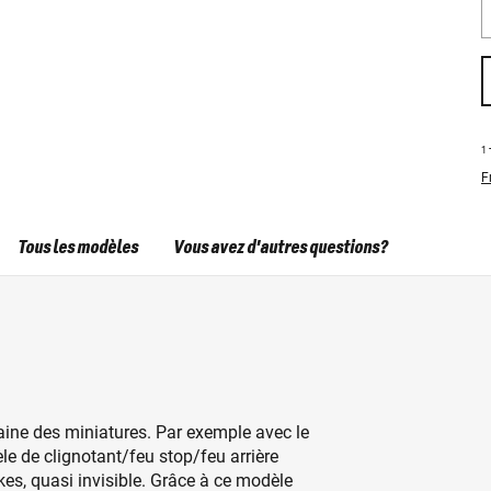
1
F
Tous les modèles
Vous avez d'autres questions?
ine des miniatures. Par exemple avec le
e de clignotant/feu stop/feu arrière
kes, quasi invisible. Grâce à ce modèle