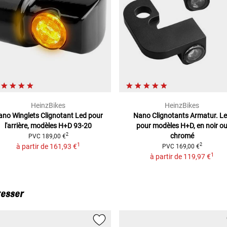
HeinzBikes
HeinzBikes
ano Winglets Clignotant Led
pour
Nano Clignotants Armatur. L
l'arrière, modèles H+D 93-20
pour modèles H+D, en noir o
chromé
2
PVC
189,00 €
1
2
à partir de
161,93 €
PVC
169,00 €
1
à partir de
119,97 €
resser