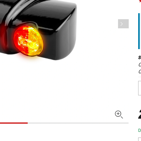
S
C
C
D