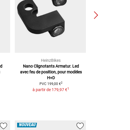
HeinzBikes
HeinzB
ed
Nano Clignotants Armatur. Led
Winglet HeinzBik
u
avec feu de position, pour modèles
PVC
209
H+D
à partir de
2
PVC
199,00 €
1
à partir de
179,97 €
NOUVEAU