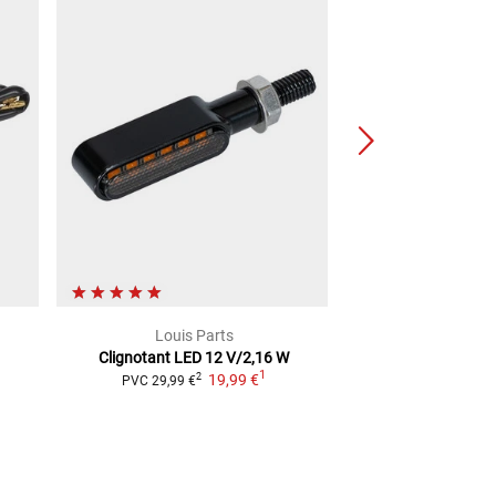
Louis Parts
Lou
Clignotant LED
12 V/2,16 W
Clignotant LE
1
19,99 €
19,99
2
PVC
29,99 €