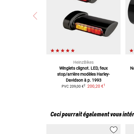
HeinzBikes
Winglets clignot. LED, feux
N
stop/arrière
modèles Harley-
Davidson à p. 1993
1
200,20 €
2
PVC
209,00 €
Ceci pourrait également vous inté