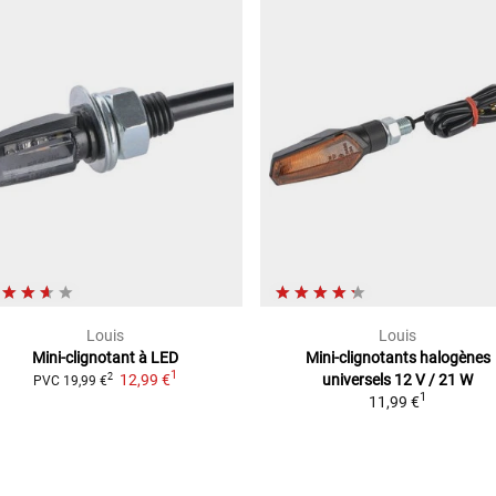
Louis
Louis
Mini-clignotant à LED
Mini-clignotants halogènes
1
12,99 €
universels
12 V / 21 W
2
PVC
19,99 €
1
11,99 €