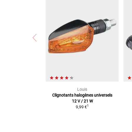
Louis
Clignotants halogènes universels
12 V / 21 W
1
9,99 €