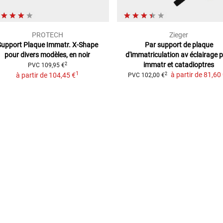
PROTECH
Zieger
Support Plaque Immatr. X-Shape
Par support de plaque
pour divers modèles, en noir
d'immatriculation
av éclairage 
immatr et catadioptres
2
PVC
109,95 €
1
à partir de
81,60
2
à partir de
104,45 €
PVC
102,00 €