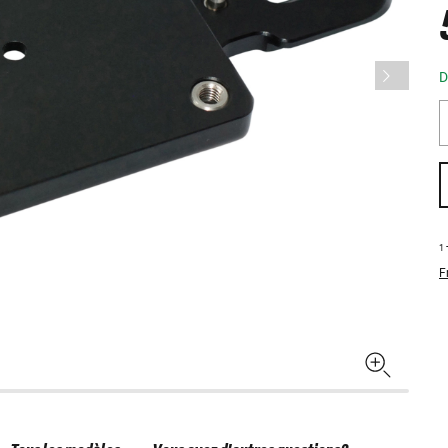
D
1
F