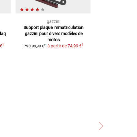
gazzini
sai
Support plaque immatriculation
Support plaqu
plaq
gazzini
pour divers modèles de
universel, rég
motos
2
PVC
49,99 €
1
1
 €
à partir de
74,99 €
2
PVC
99,99 €