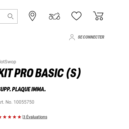
SE CONNECTER
HotSwop
KIT PRO BASIC (S)
SUPP. PLAQUE IMMA.
rt. No.
10055750
|
3 Évaluations