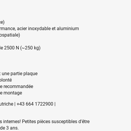
ce)
formance, acier inoxydable et aluminium
ospatiale)
s de 2500 N (~250 kg)
t une partie plaque
olonté
tite recommandée
s de montage
utriche | +43 664 1722900 |
 internes! Petites pièces susceptibles d'être
 de 3 ans.