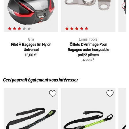
Givi
Louis Tools
Filet À Bagages En Nylon
Öillets D'Arrimage Pour
K
Universel
Bagages
acier inoxydable
1
12,00 €
poli/2 pièces
1
4,99 €
Ceci pourrait également vous intéresser