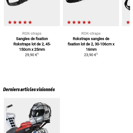
ROK-straps
ROK-straps
Sangles de fixation
Rokstraps sangles de
Rokstraps
lot de 2, 45-
fixation
lot de 2, 30-106cm x
v
150cm x 25mm
16mm
1
1
29,90 €
23,90 €
Derniers articles visionnés