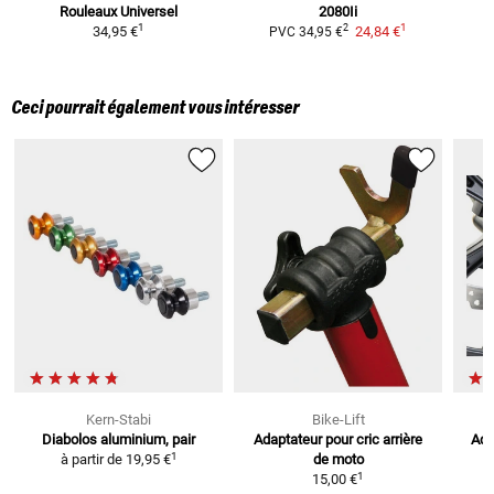
Rouleaux
Universel
2080Ii
1
1
2
34,95 €
24,84 €
PVC
34,95 €
Ceci pourrait également vous intéresser
Kern-Stabi
Bike-Lift
Diabolos
aluminium, pair
Adaptateur pour cric arrière
Ada
1
à partir de
19,95 €
de moto
1
15,00 €