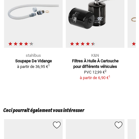
stahlbus
K&N
Soupape De Vidange
Filtres À Huile À Cartouche
1
à partir de
36,95 €
pour différents véhicules
2
PVC
12,99 €
1
à partir de
6,90 €
Ceci pourrait également vous intéresser