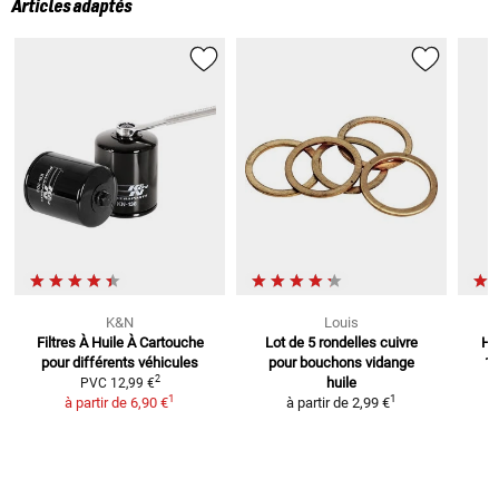
Articles adaptés
K&N
Louis
Filtres À Huile À Cartouche
Lot de 5 rondelles cuivre
Hu
pour différents véhicules
pour bouchons vidange
1
2
huile
PVC
12,99 €
1
1
à partir de
6,90 €
à partir de
2,99 €