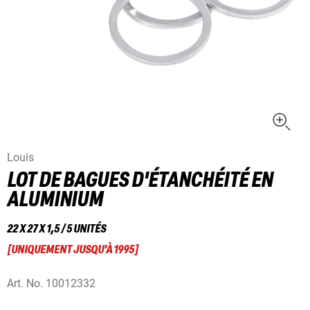
Louis
LOT DE BAGUES D'ÉTANCHÉITÉ EN
ALUMINIUM
22 X 27 X 1,5 / 5 UNITÉS
[
UNIQUEMENT JUSQU'À 1995
]
Art. No.
10012332