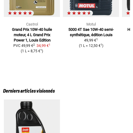
Castrol
Motul
Grand Prix 10W-40 huile
5000 4T Sae 10W-40
semi-
Hui
moteur, 4 L
Grand Prix
synthétique, édition Louis
1
Power 1, Louis Edition
49,99 €
1
2
1
34,99 €
PVC
49,99 €
(
1 L
=
12,50 €
)
1
(
1 L
=
8,75 €
)
Derniers articles visionnés