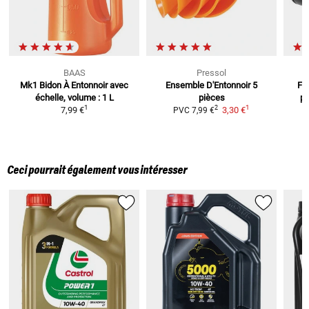
BAAS
Pressol
Mk1 Bidon À Entonnoir
avec
Ensemble D'Entonnoir
5
Fil
échelle, volume : 1 L
pièces
po
1
1
2
7,99 €
3,30 €
PVC
7,99 €
Ceci pourrait également vous intéresser