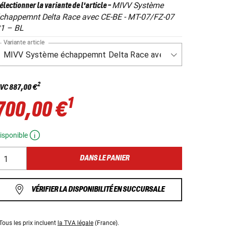
MIVV Système
électionner la variante de l'article
-
chappemnt Delta Race avec CE-BE - MT-07/FZ-07
1 – BL
Variante article
2
VC
887,00 €
1
700,00 €
isponible
DANS LE PANIER
VÉRIFIER LA DISPONIBILITÉ EN SUCCURSALE
Tous les prix incluent
la TVA légale
(France).