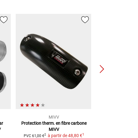
MIVV
MIV
ar
Protection therm. en fibre carbone
Silencieux Miv
/
MIVV
modèles et 
1
à partir de
48,80 €
2
PVC
61,00 €
PVC
463