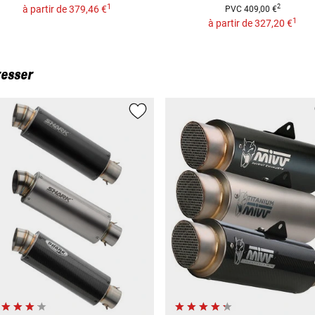
1
2
à partir de
379,46 €
PVC
409,00 €
1
à partir de
327,20 €
resser