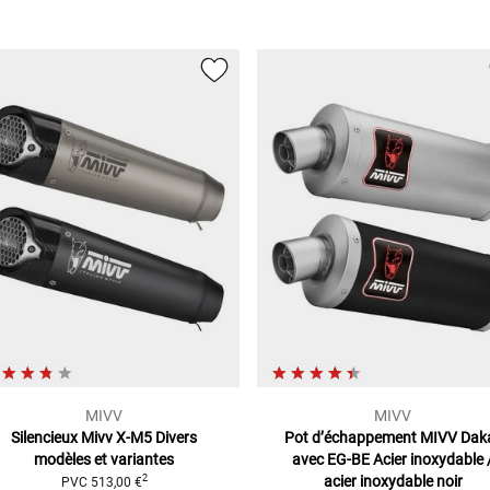
MIVV
MIVV
Silencieux Mivv X-M5
Divers
Pot d’échappement MIVV Dak
modèles et variantes
avec EG-BE
Acier inoxydable 
acier inoxydable noir
2
PVC
513,00 €