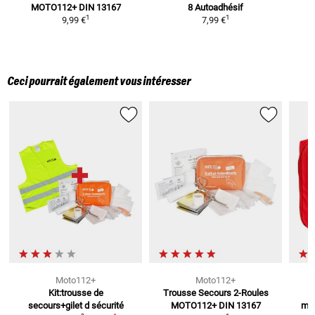
MOTO112+
DIN 13167
8
Autoadhésif
1
1
9,99 €
7,99 €
Ceci pourrait également vous intéresser
Moto112+
Moto112+
Kit:trousse de
Trousse Secours 2-Roules
secours+gilet d sécurité
MOTO112+
DIN 13167
mot