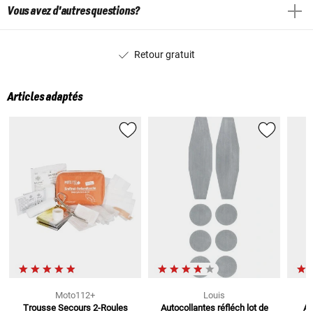
Vous avez d'autres questions?
Retour gratuit
Articles adaptés
Moto112+
Louis
Trousse Secours 2-Roules
Autocollantes réfléch lot de
An