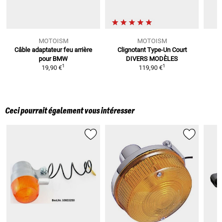
MOTOISM
MOTOISM
Câble adaptateur feu arrière
Clignotant Type-Un Court
C
pour BMW
DIVERS MODÈLES
T
1
1
19,90 €
119,90 €
Ceci pourrait également vous intéresser