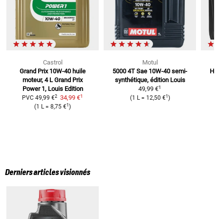
Castrol
Motul
Grand Prix 10W-40 huile
5000 4T Sae 10W-40
semi-
Hui
moteur, 4 L
Grand Prix
synthétique, édition Louis
1
Power 1, Louis Edition
49,99 €
1
2
1
34,99 €
PVC
49,99 €
(
1 L
=
12,50 €
)
1
(
1 L
=
8,75 €
)
Derniers articles visionnés