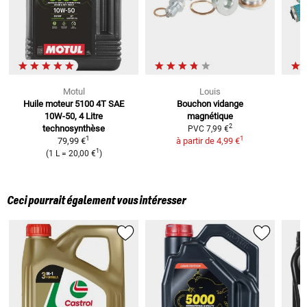
Motul
Louis
Huile moteur 5100 4T SAE
Bouchon vidange
10W-50, 4 Litre
magnétique
2
technosynthèse
PVC
7,99 €
1
1
79,99 €
à partir de
4,99 €
1
(
1 L
=
20,00 €
)
Ceci pourrait également vous intéresser