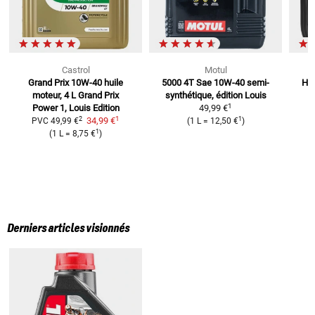
Castrol
Motul
Grand Prix 10W-40 huile
5000 4T Sae 10W-40
semi-
Hui
moteur, 4 L
Grand Prix
synthétique, édition Louis
1
Power 1, Louis Edition
49,99 €
1
2
1
34,99 €
PVC
49,99 €
(
1 L
=
12,50 €
)
1
(
1 L
=
8,75 €
)
Derniers articles visionnés