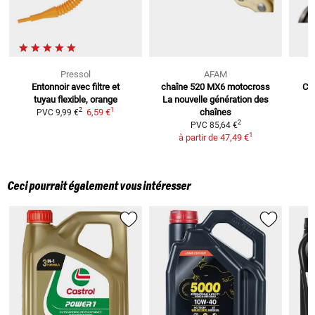
Pressol
AFAM
Entonnoir avec filtre et
chaîne 520 MX6 motocross
CH
tuyau flexible,
orange
La nouvelle génération des
1
2
6,59 €
chaînes
PVC
9,99 €
2
PVC
85,64 €
1
à partir de
47,49 €
Ceci pourrait également vous intéresser