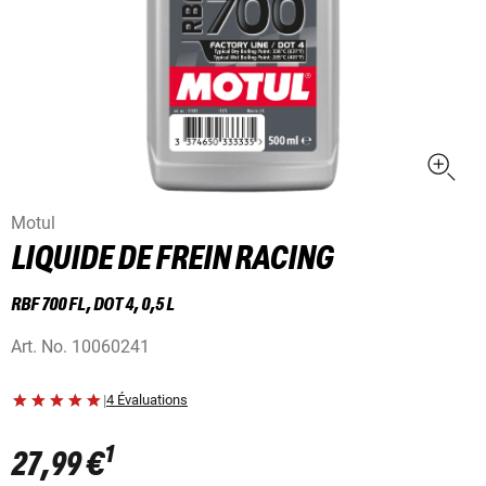
Motul
LIQUIDE DE FREIN RACING
RBF 700 FL, DOT 4, 0,5 L
Art. No.
10060241
|
4 Évaluations
1
27,99 €