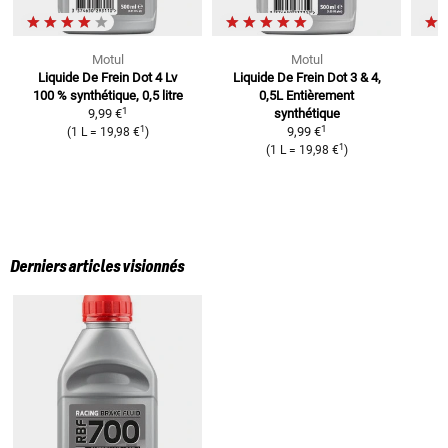
Motul
Motul
Liquide De Frein Dot 4 Lv
Liquide De Frein Dot 3 & 4,
L
100 % synthétique, 0,5 litre
0,5L
Entièrement
1
9,99 €
synthétique
1
1
9,99 €
(
1 L
=
19,98 €
)
1
(
1 L
=
19,98 €
)
Derniers articles visionnés