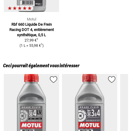
Motul
Rbf 660 Liquide De Frein
Racing
DOT 4, entièrement
synthétique, 0,5 L
1
27,99 €
1
(
1 L
=
55,98 €
)
Ceci pourrait également vous intéresser