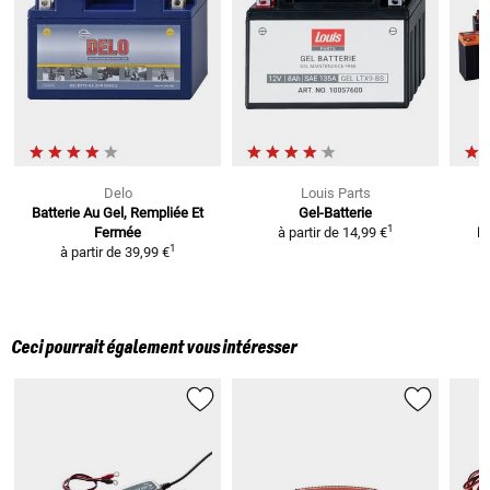
Delo
Louis Parts
Batterie Au Gel, Rempliée Et
Gel-Batterie
1
Fermée
à partir de
14,99 €
Ba
1
à partir de
39,99 €
Ceci pourrait également vous intéresser