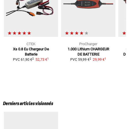
CTEK
ProCharger
Xs 0.8 Eu Chargeur De
1.000 Lithium
CHARGEUR
C
Batterie
DE BATTERIE
Dia
1
1
2
2
52,73 €
29,99 €
PVC
61,90 €
PVC
59,99 €
Derniers articles visionnés