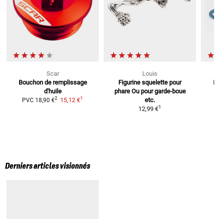
Scar
Louis
Bouchon de remplissage
Figurine squelette pour
B
d'huile
phare
Ou pour garde-boue
1
2
15,12 €
etc.
PVC
18,90 €
1
12,99 €
Derniers articles visionnés