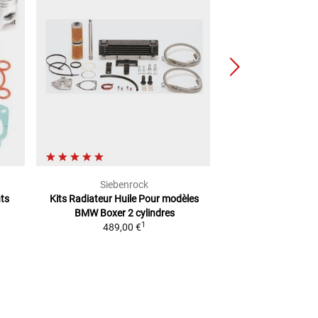
Siebenrock
Sieben
ts
Kits Radiateur Huile Pour
modèles
Bague Écart.Car
BMW Boxer 2 cylindres
Modèles BMW 2V Bo
1
489,00 €
154,0