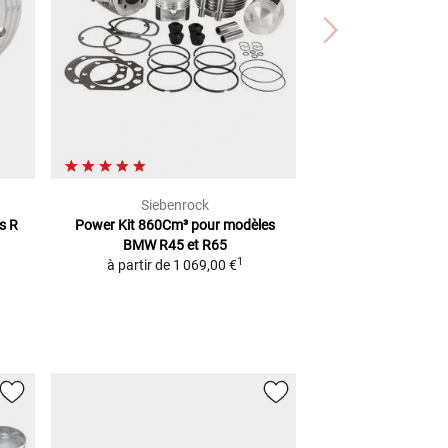
Siebenrock
s R
Power Kit 860Cm³
pour modèles
BMW R45 et R65
1
à partir de
1 069,00 €