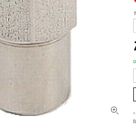
T
D
1
F