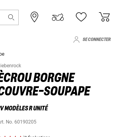
SE CONNECTER
pe
iebenrock
ÈCROU BORGNE
COUVRE-SOUPAPE
2V MODÈLES R UNITÉ
rt. No.
60190205