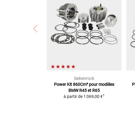
Siebenrock
Power Kit 860Cm³
pour modèles
P
BMW R45 et R65
1
à partir de
1 069,00 €