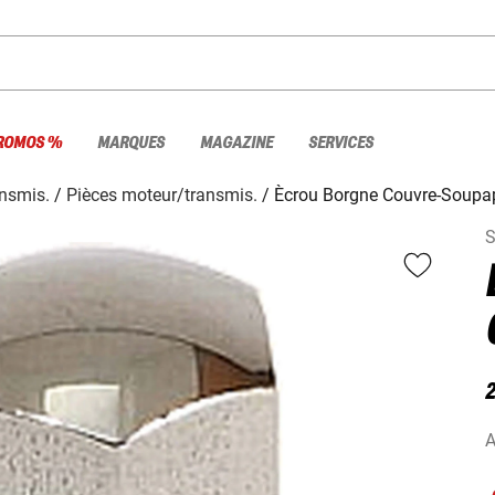
ROMOS %
MARQUES
MAGAZINE
SERVICES
nsmis.
Pièces moteur/transmis.
Ècrou Borgne Couvre-Soupa
S
A