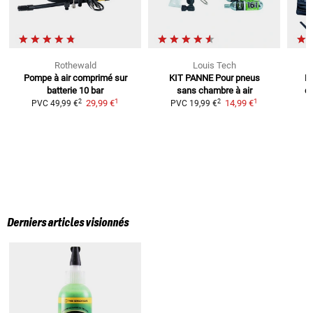
Rothewald
Louis Tech
Pompe à air comprimé sur
KIT PANNE
Pour pneus
D
batterie 10 bar
sans chambre à air
d
1
1
2
2
29,99 €
14,99 €
PVC
49,99 €
PVC
19,99 €
Derniers articles visionnés