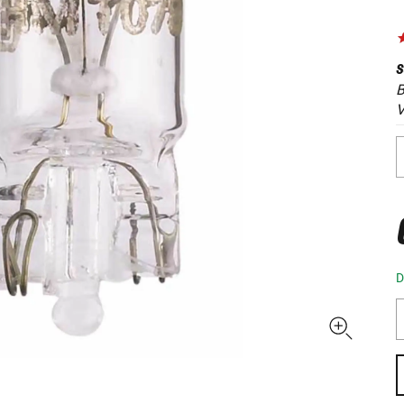
S
B
V
D