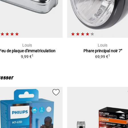
Louis
Louis
Feu de plaque d'immatriculation
Phare principal noir
7"
1
1
9,99 €
69,99 €
resser