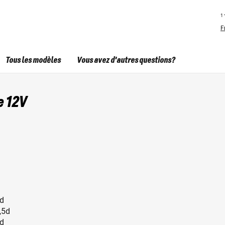
1
F
Tous les modèles
Vous avez d'autres questions?
e 12V
6d
,5d
5d