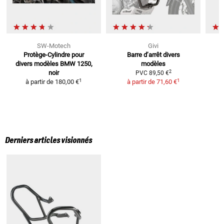
SW-Motech
Givi
Protège-Cylindre
pour
Barre d’arrêt
divers
P
divers modèles BMW 1250,
modèles
C
2
noir
PVC
89,50 €
1
1
à partir de
180,00 €
à partir de
71,60 €
Derniers articles visionnés