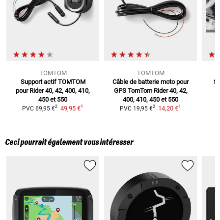
TOMTOM
TOMTOM
Support actif TOMTOM
Câble de batterie moto pour
S
pour
Rider 40, 42, 400, 410,
GPS TomTom
Rider 40, 42,
450 et 550
400, 410, 450 et 550
1
1
2
2
49,95 €
14,20 €
PVC
69,95 €
PVC
19,95 €
Ceci pourrait également vous intéresser