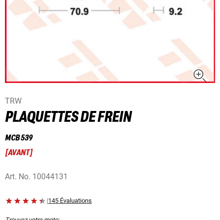
TRW
PLAQUETTES DE FREIN
MCB 539
[
AVANT
]
Art. No.
10044131
|
145 Évaluations
Trouvez votre moto: