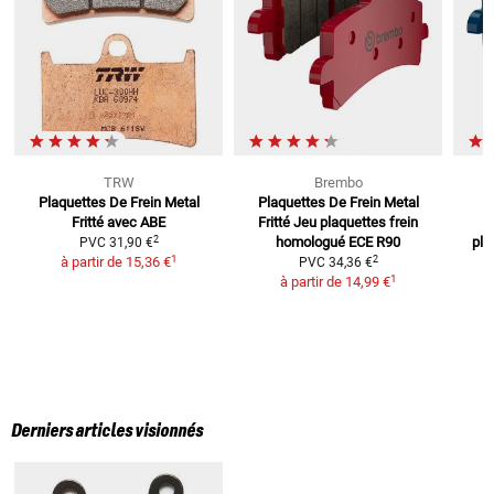
TRW
Brembo
Plaquettes De Frein Metal
Plaquettes De Frein Metal
P
Fritté
avec ABE
Fritté
Jeu plaquettes frein
2
homologué ECE R90
pla
PVC
31,90 €
1
2
à partir de
15,36 €
PVC
34,36 €
1
à partir de
14,99 €
Derniers articles visionnés