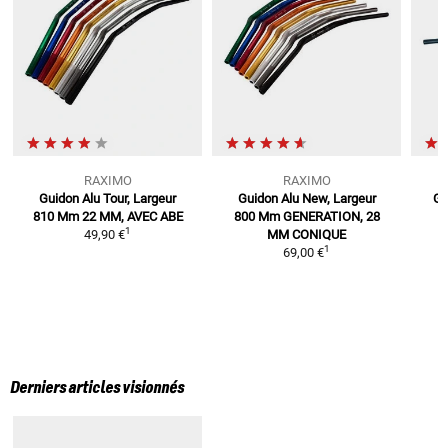
RAXIMO
RAXIMO
Guidon Alu Tour, Largeur
Guidon Alu New, Largeur
Gu
810 Mm
22 MM, AVEC ABE
800 Mm
GENERATION, 28
a
1
49,90 €
MM CONIQUE
1
69,00 €
Derniers articles visionnés