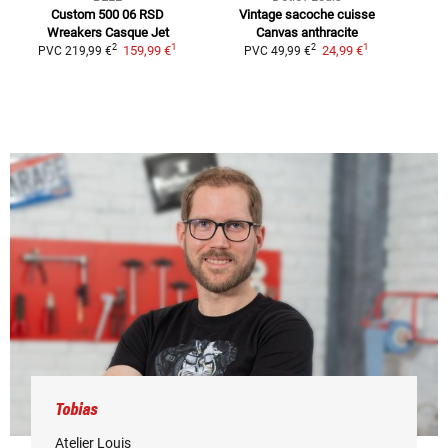
Custom 500 06 RSD
Vintage sacoche cuisse
T
Wreakers
Casque Jet
Canvas anthracite
1
1
2
2
159,99 €
24,99 €
PVC
219,99 €
PVC
49,99 €
P
Tobias
Atelier Louis