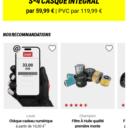
S-4 CASQUE INTÉGRAL
par 59,99 €
| PVC par 119,99 €
NOS RECOMMANDATIONS
Louis
Champion
Chèque-cadeau numérique
Filtre À Huile
qualité
Fil
1
à partir de
10,00 €
première monte
po