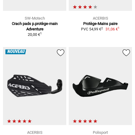
SW-Motech
ACERBIS
Crach pads p.protège-main
Protège-Mains paire
1
2
Adventure
31,06 €
PVC 54,99 €
1
20,00 €
NOUVEAU
ACERBIS
Polisport