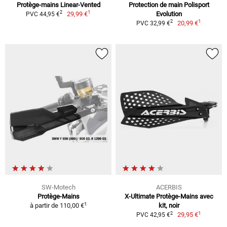
Protège-mains Linear-Vented
Protection de main Polisport
1
2
29,99 €
Evolution
PVC 44,95 €
1
2
20,99 €
PVC 32,99 €
SW-Motech
ACERBIS
Protège-Mains
X-Ultimate Protège-Mains avec
1
à partir de
110,00 €
kit, noir
1
2
29,95 €
PVC 42,95 €