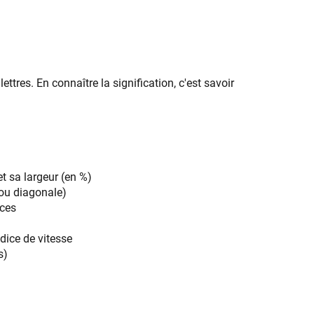
res. En connaître la signification, c'est savoir
et sa largeur (en %)
 ou diagonale)
uces
ndice de vitesse
s)