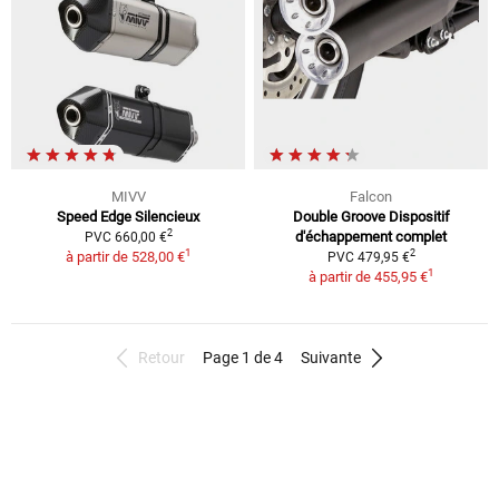
MIVV
Falcon
Speed Edge Silencieux
Double Groove Dispositif
2
d'échappement complet
PVC 660,00 €
1
2
à partir de
528,00 €
PVC 479,95 €
1
à partir de
455,95 €
Retour
Page 1 de 4
Suivante