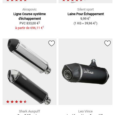
Akrapovic
Silent sport
Ligne Course système
Laine Pour Échappement
1
d'échappement
9,99 €
2
1
PVC 833,00 €
(1 KG = 39,96 €
)
1
à partir de
696,11 €
Shark Auspuff
Leo Vince