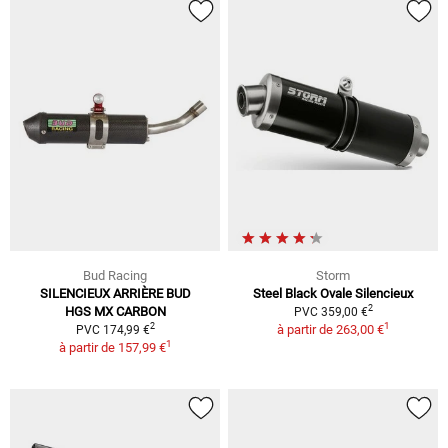
Bud Racing
Storm
SILENCIEUX ARRIÈRE BUD
Steel Black Ovale Silencieux
2
HGS MX CARBON
PVC 359,00 €
1
2
à partir de
263,00 €
PVC 174,99 €
1
à partir de
157,99 €