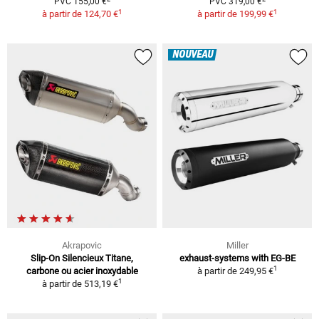
PVC 155,00 €
PVC 319,00 €
1
1
à partir de
124,70 €
à partir de
199,99 €
NOUVEAU
Akrapovic
Miller
Slip-On Silencieux Titane,
exhaust-systems with EG-BE
1
carbone ou acier inoxydable
à partir de
249,95 €
1
à partir de
513,19 €