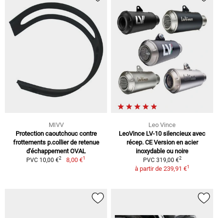
MIVV
Leo Vince
Protection caoutchouc contre
LeoVince LV-10 silencieux avec
frottements p.collier de retenue
récep. CE Version en acier
d'échappement OVAL
inoxydable ou noire
1
2
2
8,00 €
PVC 10,00 €
PVC 319,00 €
1
à partir de
239,91 €