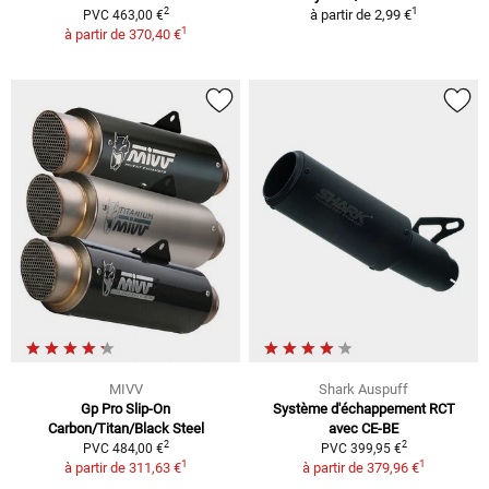
1
2
à partir de
2,99 €
PVC 463,00 €
1
à partir de
370,40 €
MIVV
Shark Auspuff
Gp Pro Slip-On
Système d'échappement RCT
Carbon/Titan/Black Steel
avec CE-BE
2
2
PVC 484,00 €
PVC 399,95 €
1
1
à partir de
311,63 €
à partir de
379,96 €