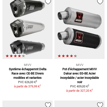
MIVV
MIVV
Système échappemnt Delta
Pot d’échappement MIVV
Race avec CE-BE Divers
Dakar avec EG-BE Acier
modèles et variantes
inoxydable / acier inoxydable
2
noir
PVC 626,00 €
1
2
à partir de
379,99 €
PVC 409,00 €
1
à partir de
327,20 €