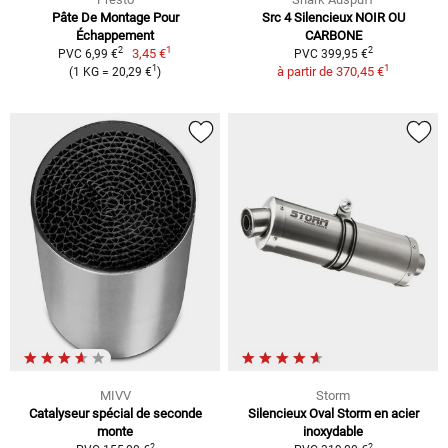
Pâte De Montage Pour
Src 4 Silencieux NOIR OU
Échappement
CARBONE
1
2
2
3,45 €
PVC 6,99 €
PVC 399,95 €
1
1
à partir de
370,45 €
(1 KG = 20,29 €
)
MIVV
Storm
Catalyseur spécial de seconde
Silencieux Oval Storm en acier
monte
inoxydable
2
2