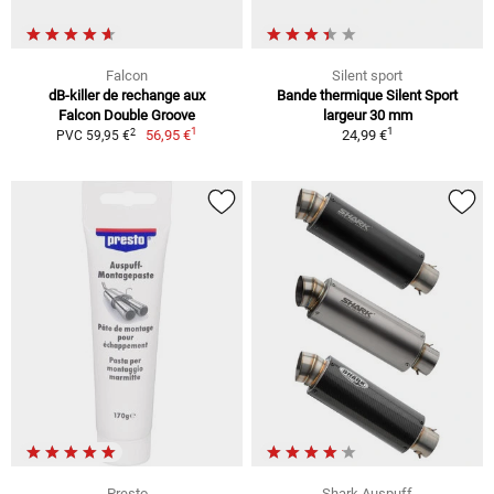
Falcon
Silent sport
dB-killer de rechange aux
Bande thermique Silent Sport
Falcon Double Groove
largeur 30 mm
1
1
2
56,95 €
24,99 €
PVC 59,95 €
Presto
Shark Auspuff