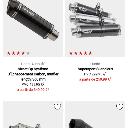
Shark Auspuff
Hurric
Street Gp Système
Supersport Silencieux
2
D'Échappement Carbon, muffler
PVC 299,95 €
1
length: 360 mm
à partir de
259,99 €
2
PVC 499,95 €
1
à partir de
349,99 €