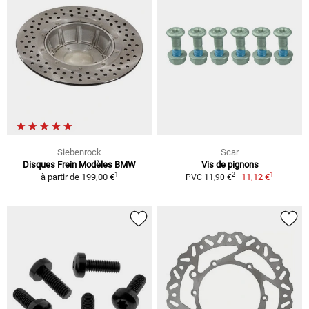
Siebenrock
Scar
Disques Frein Modèles BMW
Vis de pignons
1
1
2
à partir de
199,00 €
11,12 €
PVC 11,90 €