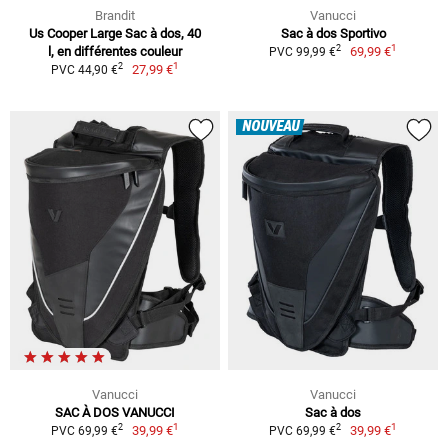
Brandit
Vanucci
Us Cooper Large Sac à dos, 40
Sac à dos Sportivo
1
2
l, en différentes couleur
69,99 €
PVC 99,99 €
1
2
27,99 €
PVC 44,90 €
NOUVEAU
Vanucci
Vanucci
SAC À DOS VANUCCI
Sac à dos
1
1
2
2
39,99 €
39,99 €
PVC 69,99 €
PVC 69,99 €