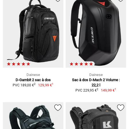
Dainese
Dainese
D-Gambit 2 sac à dos
Sac à dos D-Mach 2 Volume :
1
2
129,99 €
22,2 l
PVC 189,00 €
1
2
149,99 €
PVC 229,95 €