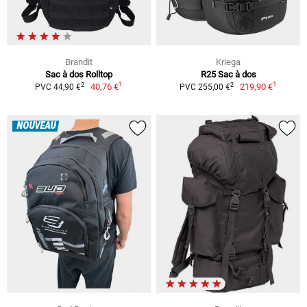
Brandit
Kriega
Sac à dos Rolltop
R25 Sac à dos
1
1
2
2
40,76 €
219,90 €
PVC 44,90 €
PVC 255,00 €
NOUVEAU