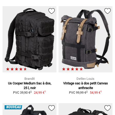
Brandit
Detlev Louis
Us Cooper Medium Sac à dos,
Vintage sac à dos petit Canvas
25 l, noir
anthracite
1
1
2
2
24,99 €
54,99 €
PVC 39,90 €
PVC 99,99 €
NOUVEAU