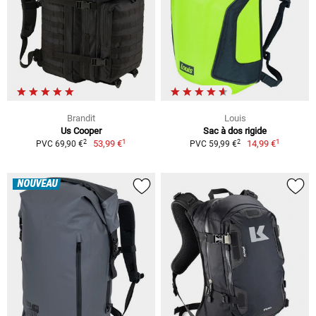
Brandit
Louis
Us Cooper
Sac à dos rigide
1
1
2
2
53,99 €
14,99 €
PVC 69,90 €
PVC 59,99 €
NOUVEAU