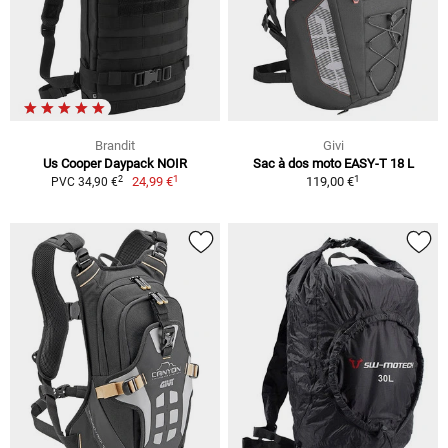
Brandit
Givi
Us Cooper Daypack NOIR
Sac à dos moto EASY-T 18 L
1
1
2
24,99 €
119,00 €
PVC 34,90 €