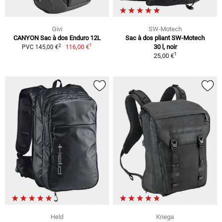
Givi
SW-Motech
CANYON Sac à dos Enduro 12L
Sac à dos pliant SW-Motech
1
2
116,00 €
30 l, noir
PVC 145,00 €
1
25,00 €
Held
Kriega