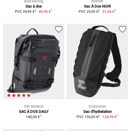
Bud Racing
Brandit
Sac à dos
Sac À Dos NOIR
1
1
2
2
49,99 €
31,04 €
PVC 59,99 €
PVC 39,90 €
SW-Motech
Enduristan
SAC À DOS DAILY
Sac d'hydratation
1
1
2
140,00 €
124,99 €
PVC 150,00 €