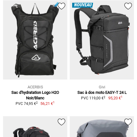
NOUVEAU
ACERBIS
Givi
Sac d'hydratation Logo H2O
Sac à dos moto EASY-T 24 L
1
2
Noir/Blanc
95,20 €
PVC 119,00 €
1
2
56,21 €
PVC 74,95 €