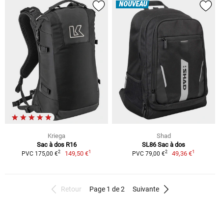
NOUVEAU
Kriega
Shad
Sac à dos R16
SL86 Sac à dos
1
1
2
2
149,50 €
49,36 €
PVC 175,00 €
PVC 79,00 €
Retour
Page 1 de 2
Suivante