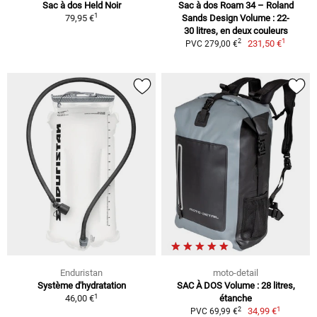
Sac à dos Held Noir
Sac à dos Roam 34 – Roland
1
79,95 €
Sands Design Volume : 22-
30 litres, en deux couleurs
1
2
231,50 €
PVC 279,00 €
Enduristan
moto-detail
Système d'hydratation
SAC À DOS Volume : 28 litres,
1
46,00 €
étanche
1
2
34,99 €
PVC 69,99 €