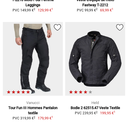
Leggings
Fastway T-2212
1
1
2
2
129,99 €
69,99 €
PVC 149,99 €
PVC 99,99 €
Vanucci
Held
Tour Fun III Hommes Pantalon
Bodie 2 62515.47 Veste Textile
1
2
textile
199,95 €
PVC 239,95 €
1
2
179,99 €
PVC 319,99 €