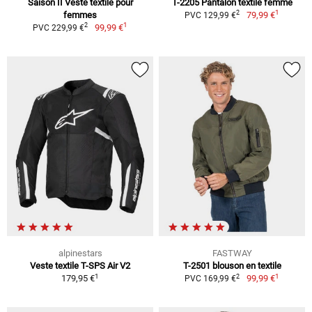
Saison II Veste textile pour
T-2205 Pantalon textile femme
1
2
femmes
79,99 €
PVC 129,99 €
1
2
99,99 €
PVC 229,99 €
alpinestars
FASTWAY
Veste textile T-SPS Air V2
T-2501 blouson en textile
1
1
2
179,95 €
99,99 €
PVC 169,99 €