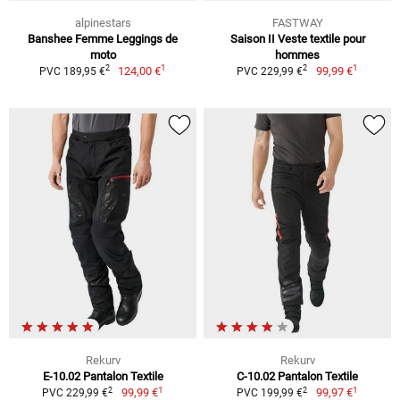
alpinestars
FASTWAY
Banshee Femme Leggings de
Saison II Veste textile pour
moto
hommes
1
1
2
2
124,00 €
99,99 €
PVC 189,95 €
PVC 229,99 €
Rekurv
Rekurv
E-10.02 Pantalon Textile
C-10.02 Pantalon Textile
1
1
2
2
99,99 €
99,97 €
PVC 229,99 €
PVC 199,99 €