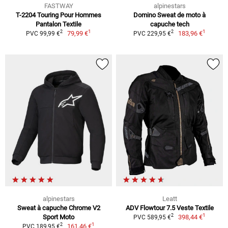
FASTWAY
alpinestars
T-2204 Touring Pour Hommes
Domino Sweat de moto à
Pantalon Textile
capuche tech
1
1
2
2
79,99 €
183,96 €
PVC 99,99 €
PVC 229,95 €
alpinestars
Leatt
Sweat à capuche Chrome V2
ADV Flowtour 7.5 Veste Textile
1
2
Sport Moto
398,44 €
PVC 589,95 €
1
2
161,46 €
PVC 189,95 €