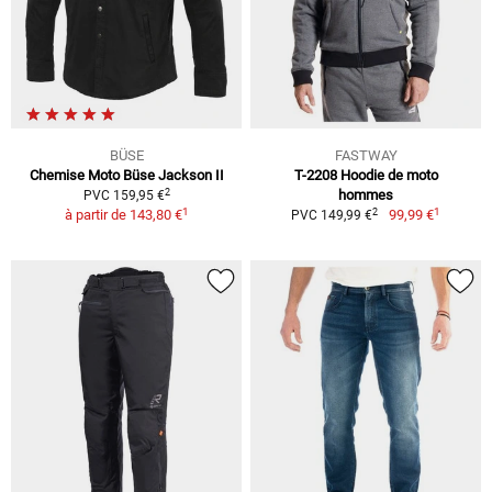
BÜSE
FASTWAY
Chemise Moto Büse Jackson II
T-2208 Hoodie de moto
2
hommes
PVC 159,95 €
1
1
2
à partir de
143,80 €
99,99 €
PVC 149,99 €