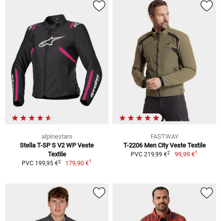
alpinestars
FASTWAY
Stella T-SP S V2 WP Veste
T-2206 Men City Veste Textile
1
2
Textile
99,99 €
PVC 219,99 €
1
2
179,90 €
PVC 199,95 €