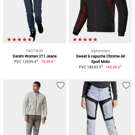
FASTWAY
alpinestars
Denim Women 211 Jeans
Sweat à capuche Chrome Air
1
2
79,99 €
Sport Moto
PVC 129,99 €
1
2
145,00 €
PVC 189,95 €