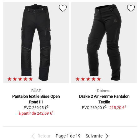
BÜSE
Dainese
Pantalon textile Büse Open
Drake 2 Air Femme Pantalon
Road III
Textile
1
2
2
215,20 €
PVC 269,95 €
PVC 269,00 €
1
à partir de
242,69 €
Retour
Page 1 de 19
Suivante