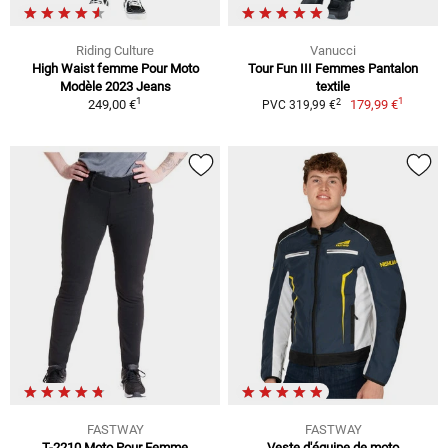
Riding Culture
Vanucci
High Waist femme Pour Moto
Tour Fun III Femmes Pantalon
Modèle 2023 Jeans
textile
1
1
2
249,00 €
179,99 €
PVC 319,99 €
FASTWAY
FASTWAY
T-2210 Moto Pour Femme
Veste d'équipe de moto