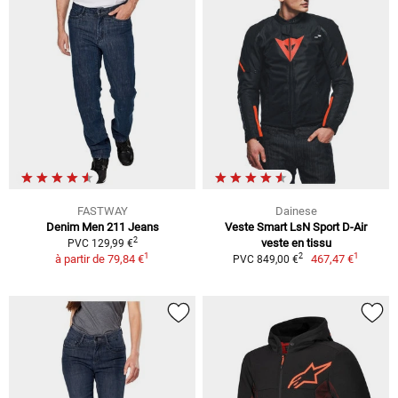
FASTWAY
Dainese
Denim Men 211 Jeans
Veste Smart LsN Sport D-Air
2
veste en tissu
PVC 129,99 €
1
1
2
à partir de
79,84 €
467,47 €
PVC 849,00 €