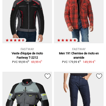
FASTWAY
FASTWAY
Veste d'équipe de moto
Men 191 Chemise de moto en
Fastway T-2212
aramide
1
1
2
2
69,99 €
149,99 €
PVC 99,99 €
PVC 179,99 €