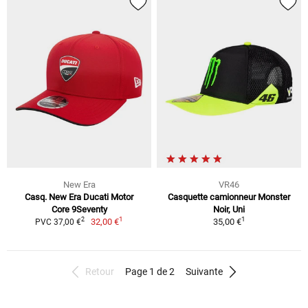
New Era
VR46
Casq. New Era Ducati Motor
Casquette camionneur Monster
Core 9Seventy
Noir, Uni
1
1
2
32,00 €
35,00 €
PVC 37,00 €
Retour
Page 1 de 2
Suivante