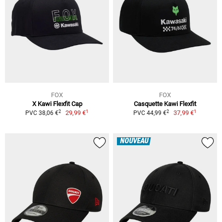
FOX
FOX
X Kawi Flexfit Cap
Casquette Kawi Flexfit
1
1
2
2
29,99 €
37,99 €
PVC 38,06 €
PVC 44,99 €
NOUVEAU