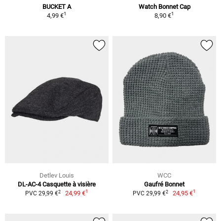
BUCKET A
Watch Bonnet Cap
1
1
4,99 €
8,90 €
Detlev Louis
WCC
DL-AC-4 Casquette à visière
Gaufré Bonnet
1
1
2
2
24,99 €
24,95 €
PVC 29,99 €
PVC 29,99 €