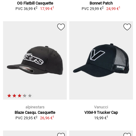
OG Flatbill Casquette
Bonnet Patch
1
1
2
2
17,99 €
24,99 €
PVC 36,99 €
PVC 29,99 €
alpinestars
Vanucci
Blaze Casqu. Casquette
VXM-9 Trucker Cap
1
1
2
26,96 €
19,99 €
PVC 29,95 €