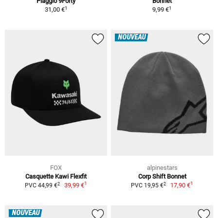
Piaggio 9Forty
Bonnet
1
1
31,00 €
9,99 €
NOUVEAU
FOX
alpinestars
Casquette Kawi Flexfit
Corp Shift Bonnet
1
1
2
2
39,99 €
17,90 €
PVC 44,99 €
PVC 19,95 €
NOUVEAU