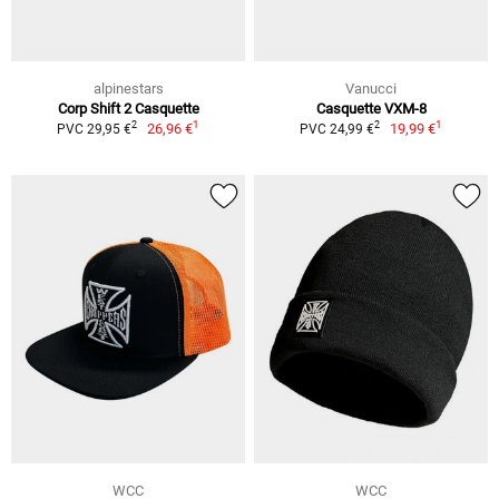
alpinestars
Vanucci
Corp Shift 2 Casquette
Casquette VXM-8
1
1
2
2
26,96 €
19,99 €
PVC 29,95 €
PVC 24,99 €
WCC
WCC