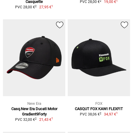
1
2
Casquette
19,00 €
PVC 28,00 €
1
2
27,95 €
PVC 28,00 €
New Era
FOX
Casq.New Era Ducati Motor
CASQUT FOX KAWI FLEXFIT
1
2
Gradient9Forty
34,97 €
PVC 38,06 €
1
2
21,43 €
PVC 32,00 €