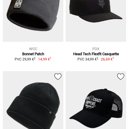
WCC
FOX
Bonnet Patch
Head Tech Flexfit Casquette
1
1
2
2
14,99 €
26,69 €
PVC 29,99 €
PVC 34,99 €