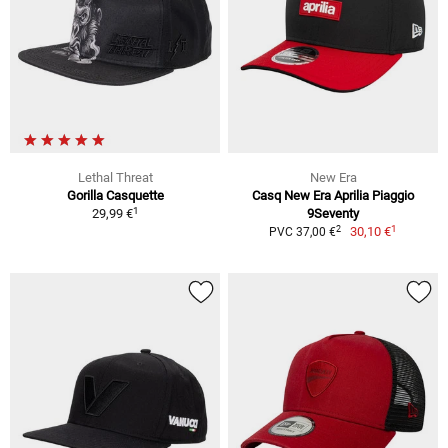
Lethal Threat
New Era
Gorilla Casquette
Casq New Era Aprilia Piaggio
1
29,99 €
9Seventy
1
2
30,10 €
PVC 37,00 €