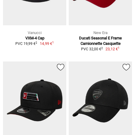
Vanucci
New Era
VXM-4 Cap
Ducati Seasonal E Frame
1
2
14,99 €
Camionnette Casquette
PVC 19,99 €
1
2
23,12 €
PVC 32,00 €