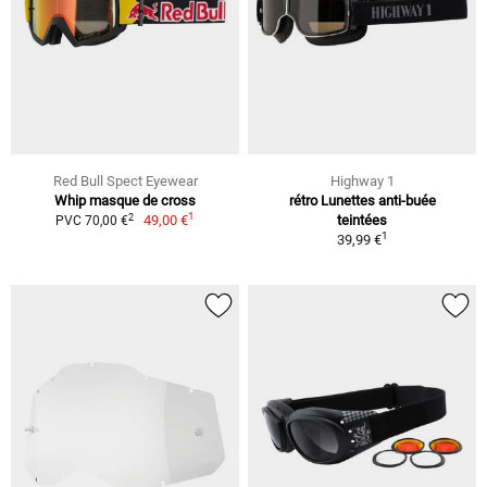
Red Bull Spect Eyewear
Highway 1
Whip masque de cross
rétro Lunettes anti-buée
1
2
49,00 €
teintées
PVC 70,00 €
1
39,99 €