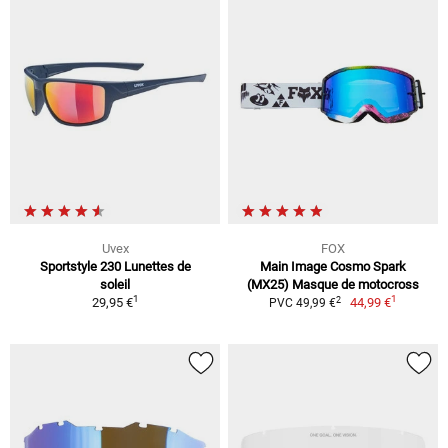
Uvex
FOX
Sportstyle 230 Lunettes de
Main Image Cosmo Spark
soleil
(MX25) Masque de motocross
1
1
2
29,95 €
44,99 €
PVC 49,99 €