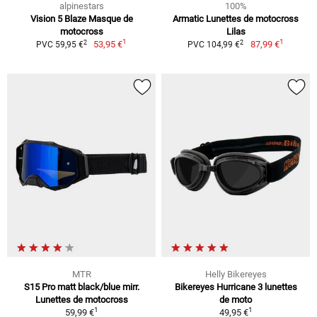
alpinestars
100%
Vision 5 Blaze Masque de
Armatic Lunettes de motocross
motocross
Lilas
1
1
2
2
53,95 €
87,99 €
PVC 59,95 €
PVC 104,99 €
MTR
Helly Bikereyes
S15 Pro matt black/blue mirr.
Bikereyes Hurricane 3 lunettes
Lunettes de motocross
de moto
1
1
59,99 €
49,95 €