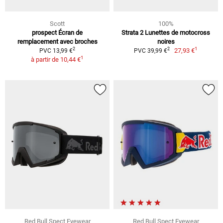
Scott
100%
prospect Écran de
Strata 2 Lunettes de motocross
remplacement avec broches
noires
1
2
2
27,93 €
PVC 13,99 €
PVC 39,99 €
1
à partir de
10,44 €
Red Bull Spect Eyewear
Red Bull Spect Eyewear