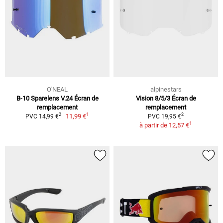
O'NEAL
alpinestars
B-10 Sparelens V.24 Écran de
Vision 8/5/3 Écran de
remplacement
remplacement
1
2
2
11,99 €
PVC 14,99 €
PVC 19,95 €
1
à partir de
12,57 €