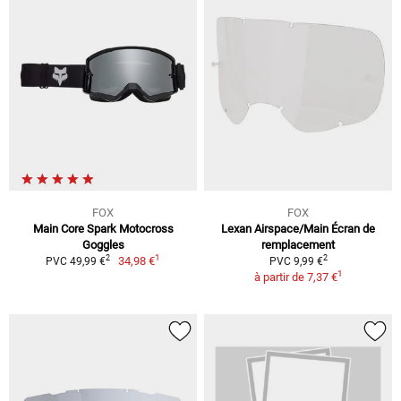
FOX
FOX
Main Core Spark Motocross
Lexan Airspace/Main Écran de
Goggles
remplacement
1
2
2
34,98 €
PVC 49,99 €
PVC 9,99 €
1
à partir de
7,37 €