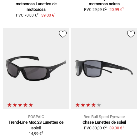
motocross Lunettes de
motocross noires
1
2
motocross
20,99 €
PVC 29,99 €
1
2
39,00 €
PVC 70,00 €
FOSPAIC
Red Bull Spect Eyewear
Trend-Line Mod.23 Lunettes de
Chase Lunettes de soleil
1
2
soleil
39,00 €
PVC 80,00 €
1
14,99 €