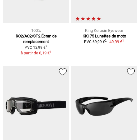
100%
King Kerosin Eyewear
RC2/AC2/ST2 Écran de
KK175 Lunettes de moto
1
2
remplacement
49,99 €
PVC 69,99 €
2
PVC 12,99 €
1
à partir de
8,19 €