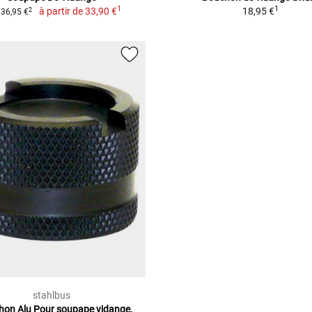
1
1
à partir de
33,90 €
18,95 €
2
36,95 €
stahlbus
on Alu Pour soupape vidange,