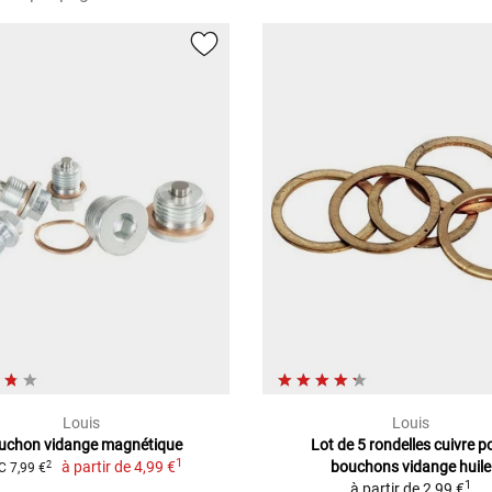
Louis
Louis
uchon vidange magnétique
Lot de 5 rondelles cuivre p
1
à partir de
4,99 €
bouchons vidange huile
2
 7,99 €
1
à partir de
2,99 €