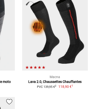
Macna
de moto
Lava 2.0, Chaussettes Chauffantes
1
118,90 €
2
PVC 139,95 €