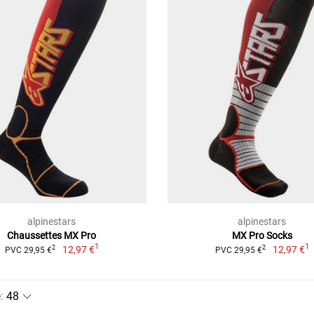
alpinestars
alpinestars
Chaussettes MX Pro
MX Pro Socks
1
1
12,97 €
12,97 €
2
2
PVC 29,95 €
PVC 29,95 €
e
: