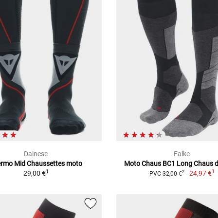
Dainese
Falke
rmo Mid Chaussettes moto
Moto Chaus BC1 Long Chaus 
1
1
29,00 €
24,97 €
2
PVC 32,00 €