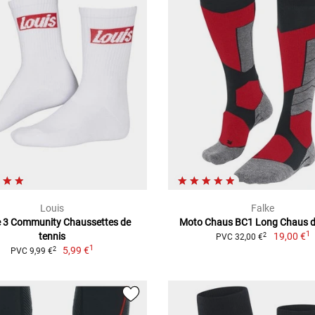
Louis
Falke
e 3 Community Chaussettes de
Moto Chaus BC1 Long Chaus 
1
tennis
19,00 €
2
PVC 32,00 €
1
5,99 €
2
PVC 9,99 €