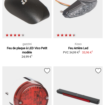
gazzini
Koso
Feu de plaque à LED Vico Petit
Feu Arrière Led
1
2
modèle
33,96 €
PVC 34,99 €
1
24,99 €