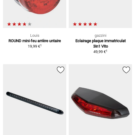
Louis
gazzini
ROUND mini-feu arrière untaire
Eclairage plaque immatriculat
1
19,99 €
3in1 Vito
1
49,99 €