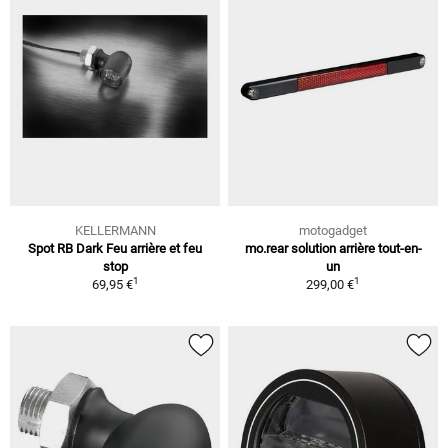
KELLERMANN
motogadget
Spot RB Dark Feu arrière et feu
mo.rear solution arrière tout-en-
stop
un
1
1
69,95 €
299,00 €