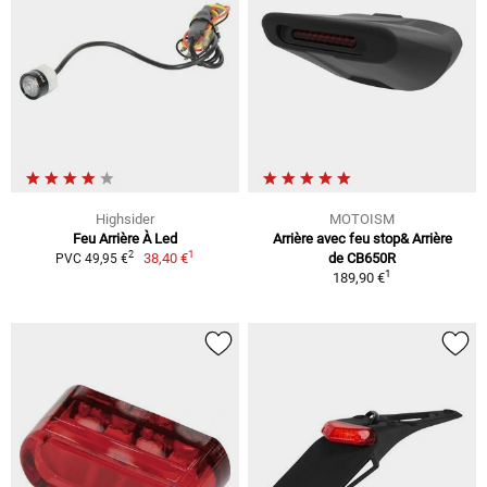
Highsider
MOTOISM
Feu Arrière À Led
Arrière avec feu stop& Arrière
1
2
38,40 €
de CB650R
PVC 49,95 €
1
189,90 €