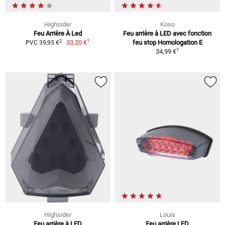
Highsider
Koso
Feu Arrière À Led
Feu arrière à LED avec fonction
1
2
33,20 €
feu stop Homologation E
PVC 39,95 €
1
34,99 €
Highsider
Louis
Feu arrière à LED
Feu arrière LED