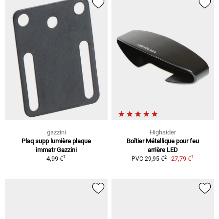
gazzini
Highsider
Plaq supp lumière plaque
Boîtier Métallique pour feu
immatr Gazzini
arrière LED
1
1
2
4,99 €
27,79 €
PVC 29,95 €