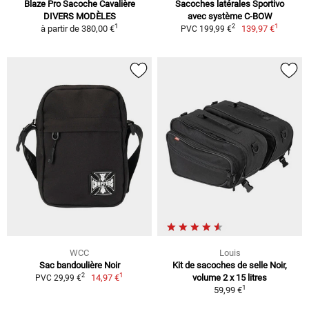
Blaze Pro Sacoche Cavalière
Sacoches latérales Sportivo
DIVERS MODÈLES
avec système C-BOW
1
1
2
à partir de
380,00 €
139,97 €
PVC 199,99 €
WCC
Louis
Sac bandoulière Noir
Kit de sacoches de selle Noir,
1
2
14,97 €
volume 2 x 15 litres
PVC 29,99 €
1
59,99 €