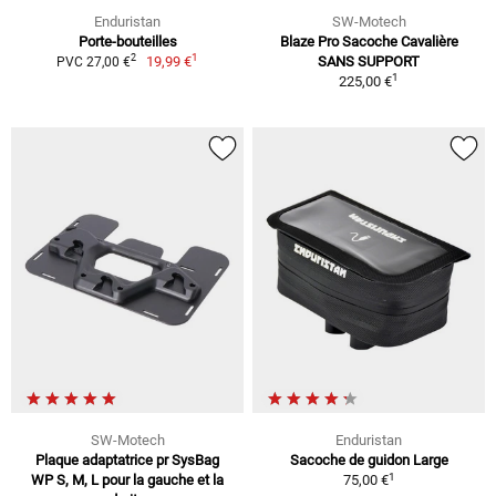
Enduristan
SW-Motech
Porte-bouteilles
Blaze Pro Sacoche Cavalière
1
2
19,99 €
SANS SUPPORT
PVC 27,00 €
1
225,00 €
SW-Motech
Enduristan
Plaque adaptatrice pr SysBag
Sacoche de guidon Large
1
WP S, M, L pour la gauche et la
75,00 €