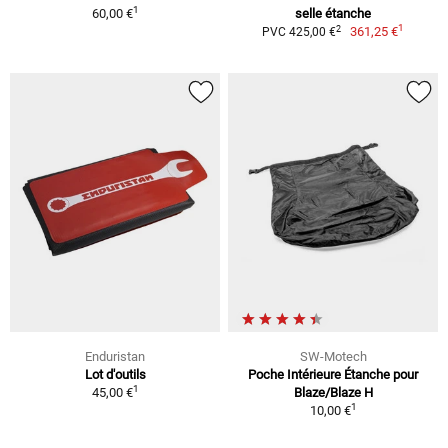
1
60,00 €
selle étanche
1
2
361,25 €
PVC 425,00 €
Enduristan
SW-Motech
Lot d'outils
Poche Intérieure Étanche pour
1
45,00 €
Blaze/Blaze H
1
10,00 €