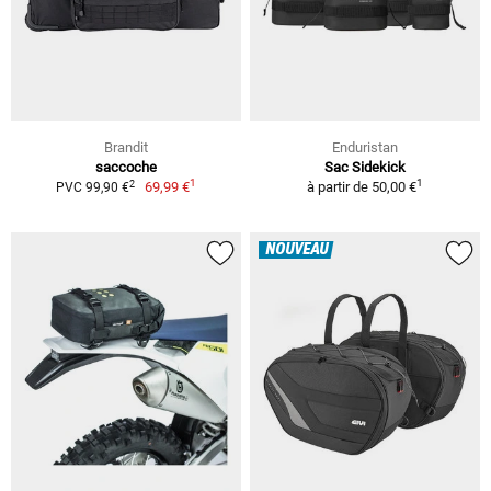
Brandit
Enduristan
saccoche
Sac Sidekick
1
1
2
69,99 €
à partir de
50,00 €
PVC 99,90 €
NOUVEAU