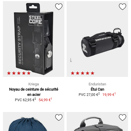
Kriega
Enduristan
Noyau de ceinture de sécurité
Étui Can
1
2
en acier
19,99 €
PVC 27,00 €
1
2
54,99 €
PVC 62,95 €