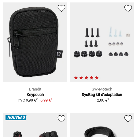
Brandit
SW-Motech
Keypouch
SysBag kit d'adaptation
1
1
2
6,99 €
12,00 €
PVC 9,90 €
NOUVEAU