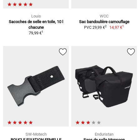
Louis
WCC
Sacoches de selle en toile, 10 l
Sac bandoulière camouflage
1
2
chacune
14,97 €
PVC 29,99 €
1
79,99 €
SW-Motech
Enduristan
BOUCLE FIXATION FEMELLE
Sacs de selle Monsoon