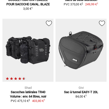
1
2
POUR SACOCHE CAVAL. BLAZE
249,99 €
PVC 370,00 €
1
3,00 €
Shad
Givi
Sacoches latérales TR40
Sac à tunnel EASY-T 20L
1
Volume : env. 64 litres, noir
84,00 €
1
2
403,80 €
PVC 475,10 €