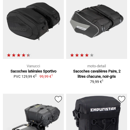
Vanucci
moto-detail
Sacoches latérales Sportivo
Sacoches cavalières Paire, 2
1
2
99,99 €
litres chacune, noir-gris
PVC 129,99 €
1
79,99 €