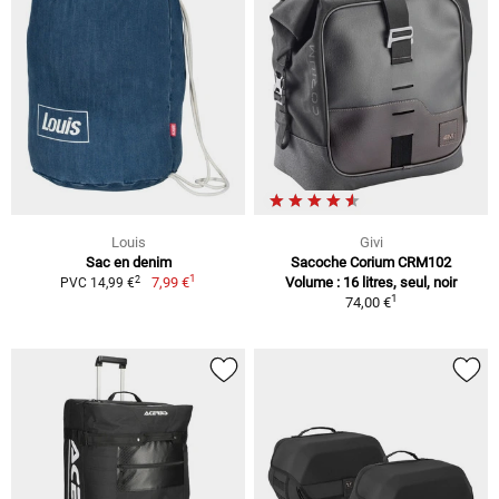
Louis
Givi
Sac en denim
Sacoche Corium CRM102
1
2
7,99 €
Volume : 16 litres, seul, noir
PVC 14,99 €
1
74,00 €