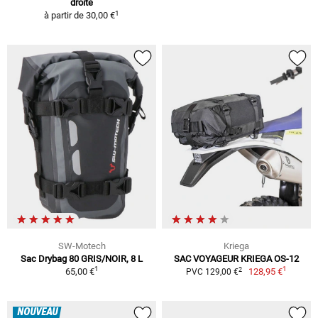
droite
1
à partir de
30,00 €
SW-Motech
Kriega
Sac Drybag 80 GRIS/NOIR, 8 L
SAC VOYAGEUR KRIEGA OS-12
1
1
2
65,00 €
128,95 €
PVC 129,00 €
NOUVEAU