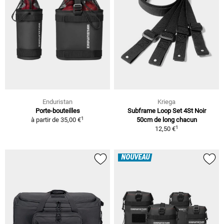
Enduristan
Kriega
Porte-bouteilles
Subframe Loop Set 4St Noir
1
à partir de
35,00 €
50cm de long chacun
1
12,50 €
NOUVEAU