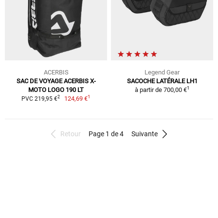
ACERBIS
Legend Gear
SAC DE VOYAGE ACERBIS X-
SACOCHE LATÉRALE LH1
1
MOTO LOGO 190 LT
à partir de
700,00 €
1
2
124,69 €
PVC 219,95 €
Retour
Page 1 de 4
Suivante