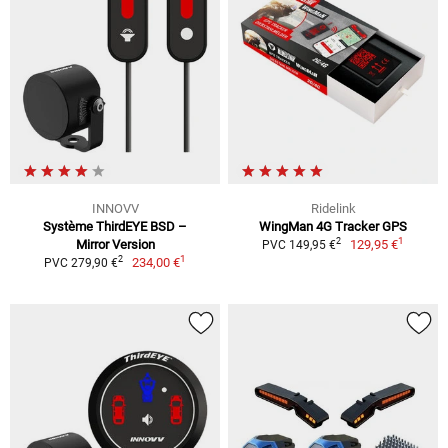
INNOVV
Ridelink
Système ThirdEYE BSD –
WingMan 4G Tracker GPS
1
2
Mirror Version
129,95 €
PVC 149,95 €
1
2
234,00 €
PVC 279,90 €