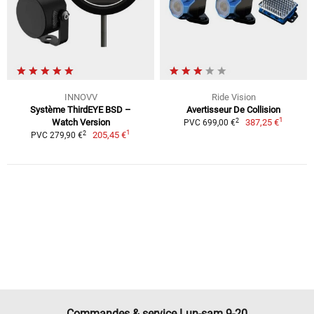
INNOVV
Ride Vision
Système ThirdEYE BSD –
Avertisseur De Collision
1
2
Watch Version
387,25 €
PVC 699,00 €
1
2
205,45 €
PVC 279,90 €
Commandes & service Lun-sam 9-20