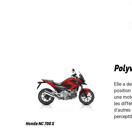
Polyv
Elle a d
position
une moto
les diff
d'autres
perceptib
Honda NC 700 X