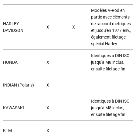
Modèles V-Rod en
partie avec éléments
HARLEY-
de raccord métriques
X
X
DAVIDSON
et jusqu'en 1977 env.,
également filetage
spécial Harley
Identiques à DIN ISO
HONDA
X
jusqu'à M8 inclus,
ensuite filetage fin
INDIAN (Polaris)
X
Identiques à DIN ISO
KAWASAKI
X
jusqu'à M8 inclus,
ensuite filetage fin
KTM
X