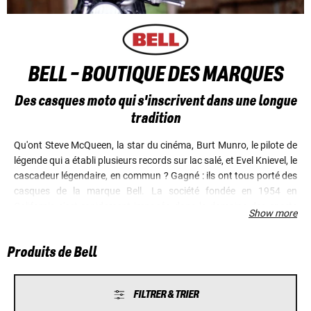
BELL - BOUTIQUE DES MARQUES
Des casques moto qui s'inscrivent dans une longue
tradition
Qu'ont Steve McQueen, la star du cinéma, Burt Munro, le pilote de
légende qui a établi plusieurs records sur lac salé, et Evel Knievel, le
cascadeur légendaire, en commun ? Gagné : ils ont tous porté des
casques de la marque Bell. La société fondée en 1954 en
Californie s'est rapidement imposée dans le domaine des sports
Show more
motorisés. Dans les années 70, époque à laquelle la moto a connu
un essor fulgurant, les modèles Bell étaient considérés comme le
Produits de Bell
nec plus ultra : tout bon motard qui se respectait portait un
casque Bell. Il est donc tout naturel que Bell fasse revivre ses
modèles classiques qui ont certes été modernisés en matière
FILTRER & TRIER
d'effet protecteur, mais qui, pour le reste, sont les copies