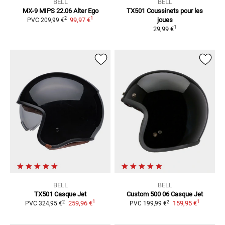
BELL
BELL
MX-9 MIPS 22.06 Alter Ego
TX501 Coussinets pour les
1
2
99,97 €
joues
PVC
209,99 €
1
29,99 €
BELL
BELL
TX501
Casque Jet
Custom 500 06
Casque Jet
1
1
2
2
259,96 €
159,95 €
PVC
324,95 €
PVC
199,99 €