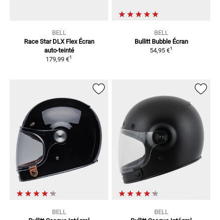
BELL
BELL
Race Star DLX Flex
Écran
Bullitt Bubble
Écran
1
auto-teinté
54,95 €
1
179,99 €
BELL
BELL