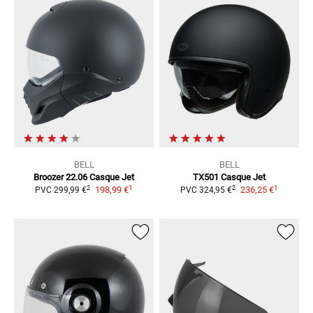
BELL
BELL
Broozer 22.06
Casque Jet
TX501
Casque Jet
1
1
2
2
198,99 €
236,25 €
PVC
299,99 €
PVC
324,95 €