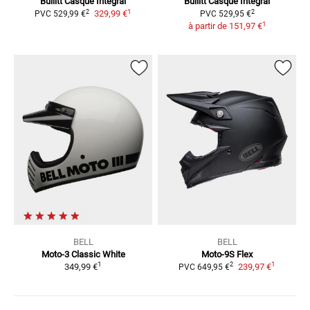
Bullitt
Casque Intégral
Bullitt
Casque Intégral
1
2
2
329,99 €
PVC
529,99 €
PVC
529,95 €
1
à partir de
151,97 €
BELL
BELL
Moto-3 Classic White
Moto-9S Flex
1
1
2
349,99 €
239,97 €
PVC
649,95 €