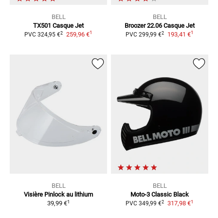
BELL
BELL
TX501
Casque Jet
Broozer 22.06
Casque Jet
1
1
2
2
259,96 €
193,41 €
PVC
324,95 €
PVC
299,99 €
BELL
BELL
Visière Pinlock au lithium
Moto-3 Classic Black
1
1
2
39,99 €
317,98 €
PVC
349,99 €