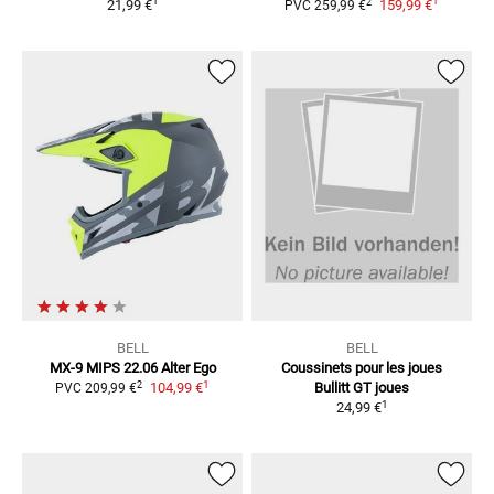
1
1
2
21,99 €
159,99 €
PVC
259,99 €
BELL
BELL
MX-9 MIPS 22.06 Alter Ego
Coussinets pour les joues
1
2
104,99 €
Bullitt GT
joues
PVC
209,99 €
1
24,99 €