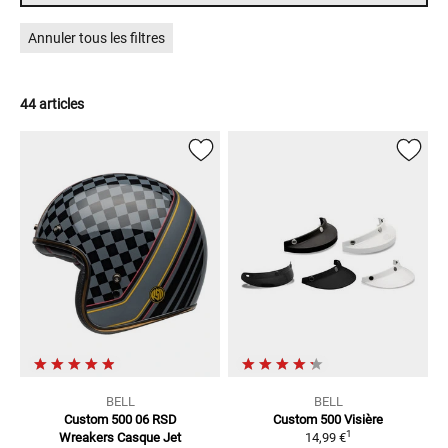
conformes des casques historiques. Il ne s'agit pas de casques au
design rétro. Il s'agit bel et bien des originaux !
Annuler tous les filtres
44 articles
BELL
BELL
Custom 500 06 RSD
Custom 500
Visière
1
Wreakers
Casque Jet
14,99 €