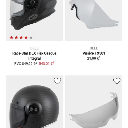
BELL
BELL
Race Star DLX Flex
Casque
Visière TX501
1
Intégral
21,99 €
1
2
543,01 €
PVC
849,99 €