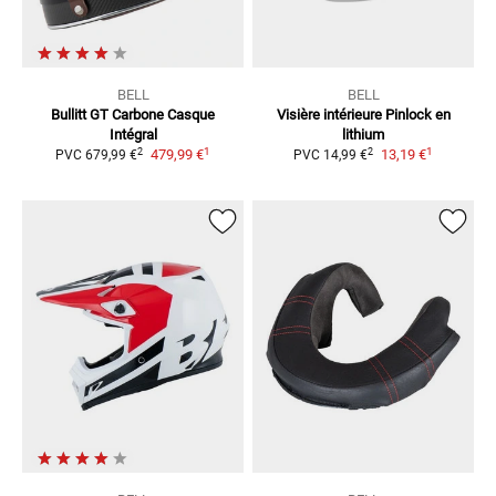
BELL
BELL
Bullitt GT Carbone
Casque
Visière intérieure Pinlock en
Intégral
lithium
1
1
2
2
479,99 €
13,19 €
PVC
679,99 €
PVC
14,99 €