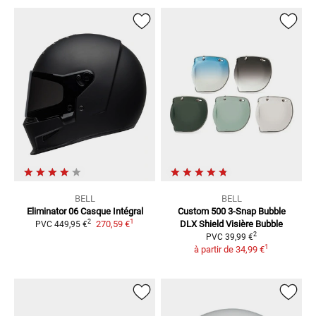
BELL
BELL
Eliminator 06
Casque Intégral
Custom 500 3-Snap Bubble
1
2
270,59 €
DLX Shield
Visière Bubble
PVC
449,95 €
2
PVC
39,99 €
1
à partir de
34,99 €