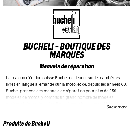
BUCHELI - BOUTIQUE DES
MARQUES
Manuels de réparation
La maison d'édition suisse Bucheli est leader sur le marché des
livres en langue allemande sur la moto, et ce, depuis les années 60.
Bucheli propose des manuels de réparation pour plus de 250
modèles de motos, y compris un grand nombre de modèles
anciens et Youngtimer. Les livres légendaires en grand format se
Show more
distinguent par des explications aisément compréhensibles, des
instructions de montage claires étape par étape ainsi que de
Produits de Bucheli
nombreuses illustrations. Les chiffres parlent d'eux-mêmes : plus
de 6 millions d'exemplaires vendus.