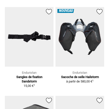
NOUVEAU
Enduristan
Enduristan
Sangles de fixation
Sacoche de selle Hailstorm
1
Sandstorm
à partir de
580,00 €
1
15,00 €