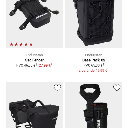
Enduristan
Enduristan
Sac Fender
Base Pack XS
1
2
2
27,99 €
PVC
46,00 €
PVC
65,00 €
1
à partir de
49,99 €