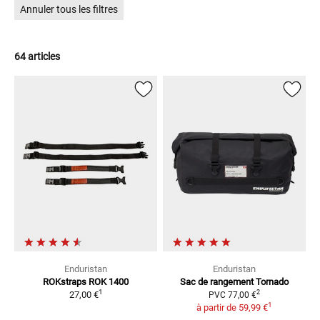
Annuler tous les filtres
virées les plus difficiles. Enduristan – Wherever you ride
64 articles
Enduristan
Enduristan
ROKstraps ROK 1400
Sac de rangement Tornado
1
2
27,00 €
PVC
77,00 €
1
à partir de
59,99 €