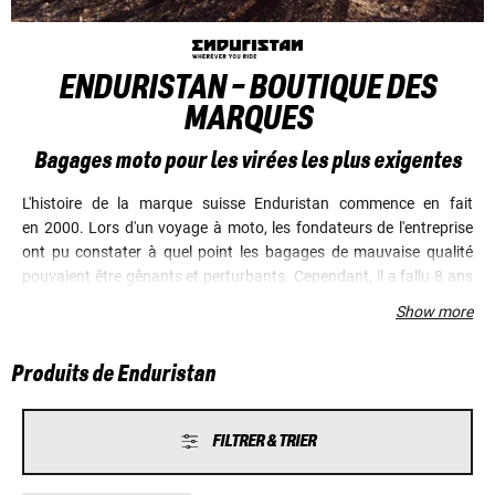
ENDURISTAN - BOUTIQUE DES
MARQUES
Bagages moto pour les virées les plus exigentes
L'histoire de la marque suisse Enduristan commence en fait
en 2000. Lors d'un voyage à moto, les fondateurs de l'entreprise
ont pu constater à quel point les bagages de mauvaise qualité
pouvaient être gênants et perturbants. Cependant, il a fallu 8 ans
pour passer de l'idée à la création de l'entreprise Enduristan, à la
Show more
fabrication et à la vente des premières sacoches de réservoir
*Sandstorm*. En 2011, les sacoches de selle *Monsoon Panniers*
Produits de Enduristan
ont été ajoutées. À ce jour, la gamme de produits d'Enduristan
s'est étendue aux sacoches de réservoir, aux sacoches de selle,
aux sacoches de moto, aux sacs à dos, aux organiseurs ainsi
FILTRER & TRIER
qu'aux pièces de réparation et de rechange. Ce sont tous des
produits bien pensés et de grande qualité, testés et approuvés
dans le monde entier par les fondateurs de l'entreprise lors de