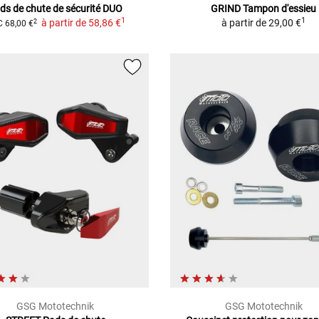
ds de chute de sécurité DUO
GRIND Tampon d'essieu
1
1
à partir de
58,86 €
à partir de
29,00 €
2
C
68,00 €
GSG Mototechnik
GSG Mototechnik