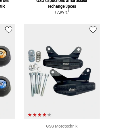
e des
GSG capuchons amortisseur
OIR
rechange 3pces
1
17,99 €
GSG Mototechnik