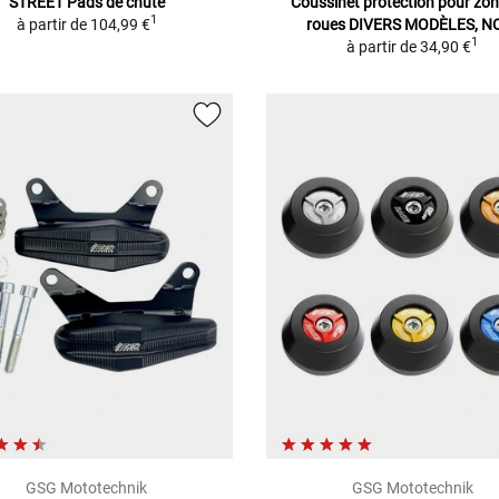
STREET Pads de chute
Coussinet protection pour zon
1
à partir de
104,99 €
roues
DIVERS MODÈLES, N
1
à partir de
34,90 €
GSG Mototechnik
GSG Mototechnik