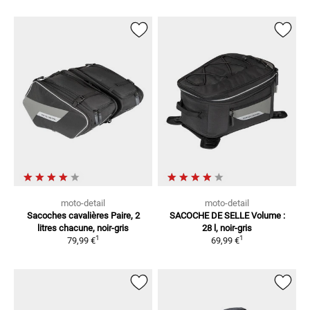
moto-detail
moto-detail
Sacoches cavalières
Paire, 2
SACOCHE DE SELLE
Volume :
litres chacune, noir-gris
28 l, noir-gris
1
1
79,99 €
69,99 €