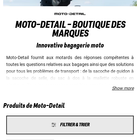
MOTO-DETAIL - BOUTIQUE DES
MARQUES
Innovative bagagerie moto
Moto-Detail fournit aux motards des réponses compétentes à
toutes les questions relatives aux bagages ainsi que des solutions
pour tous les problèmes de transport : de la sacoche de guidon à
la sacoche de selle, du sac à dos à la mallette robuste en
plastique. Tous les accessoires sont bien pensés jusque dans le
Show more
moindre détail, dotés d'une conception intelligente, de finitions
soignées et d'un grand confort d'utilisation. En outre, ils se
Produits de Moto-Detail
présentent dans un design attrayant, adapté aux lignes de votre
moto, qui fait des bagages Moto-Detail des objets esthétiques,
tout en garantissant une fixation stable et une bonne
FILTRER & TRIER
aérodynamique. D'ailleurs, la presse spécialisée le confirme
régulièrement dans ses tests.