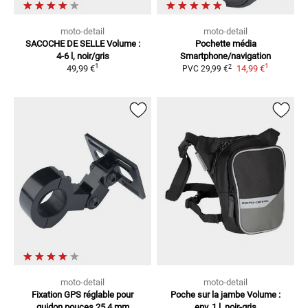
moto-detail
moto-detail
SACOCHE DE SELLE
Volume :
Pochette média
4-6 l, noir/gris
Smartphone/navigation
1
1
2
49,99 €
14,99 €
PVC
29,99 €
moto-detail
moto-detail
Fixation GPS réglable
pour
Poche sur la jambe
Volume :
guidon pouces 25,4 mm
env. 1 l, noir-gris