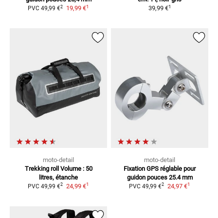
1
1
2
19,99 €
39,99 €
PVC
49,99 €
moto-detail
moto-detail
Trekking roll
Volume : 50
Fixation GPS réglable
pour
litres, étanche
guidon pouces 25.4 mm
1
1
2
2
24,99 €
24,97 €
PVC
49,99 €
PVC
49,99 €