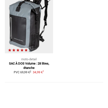
moto-detail
SAC À DOS
Volume : 28 litres,
étanche
1
2
34,99 €
PVC
69,99 €