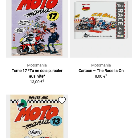
Motomania
Motomania
Tome 17 *Tu ne dois p. rouler
Cartoon – The Race Is On
1
aus. vite*
8,00 €
1
13,00 €