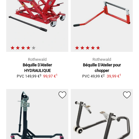
Rothewald
Rothewald
Béquille D'Atelier
Béquille D'Atelier pour
HYDRAULIQUE
chopper
1
1
3
2
99,97 €
39,99 €
PVC
149,99 €
PVC
49,99 €