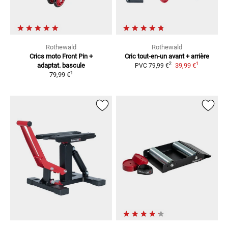
Rothewald
Rothewald
Crics moto Front Pin +
Cric tout-en-un avant + arrière
1
2
adaptat. bascule
39,99 €
PVC
79,99 €
1
79,99 €