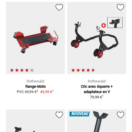
Rothewald
Rothewald
Range-Moto
Cric avec équerre +
1
2
49,99 €
adaptateur en V
PVC
69,99 €
1
79,99 €
NOUVEAU