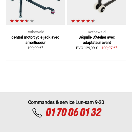
Rothewald
Rothewald
central motorcycle jack
avec
Béquille D'Atelier
avec
amortisseur
adaptateur avant
1
1
3
199,99 €
109,97 €
PVC
129,99 €
Commandes & service Lun-sam 9-20
01 70 06 01 32