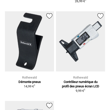
1
26,99 €
Rothewald
Rothewald
Démonte-pneus
Contrôleur numérique du
1
14,99 €
profil des pneus
écran LCD
1
9,99 €