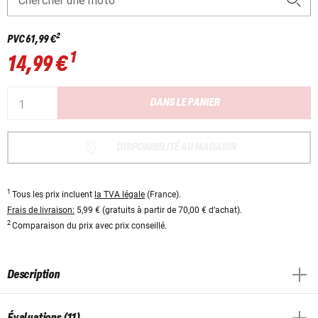
Chercher une moto
2
PVC
61,99 €
1
14,99 €
DANS LE PANIER
DISPONIBILITÉ AU MAGASIN
1
Tous les prix incluent
la TVA légale
(France).
Frais de livraison:
5,99 € (gratuits à partir de 70,00 € d’achat).
2
Comparaison du prix avec prix conseillé.
Description
Évaluations (11)